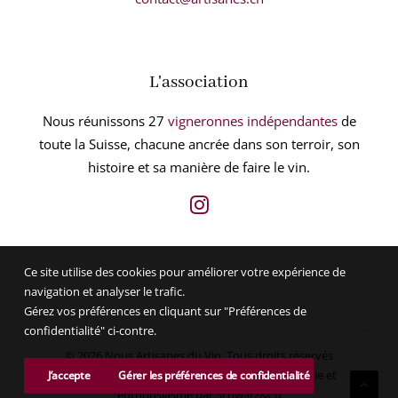
L'association
Nous réunissons 27
vigneronnes indépendantes
de
toute la Suisse, chacune ancrée dans son terroir, son
histoire et sa manière de faire le vin.
Ce site utilise des cookies pour améliorer votre expérience de
navigation et analyser le trafic.
Gérez vos préférences en cliquant sur "Préférences de
confidentialité" ci-contre.
© 2026 Nous Artisanes du Vin.
Tous droits réservés
Préférences de confidentialité
| Créé avec énergie et
J’accepte
Gérer les préférences de confidentialité
enthousiasme par
Schwarz&Co