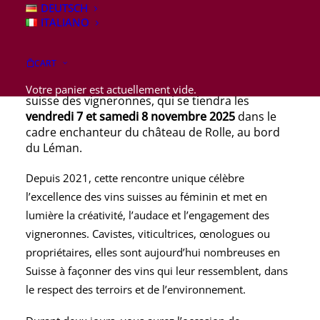
DEUTSCH
vigneronnes
ITALIANO
CART
Les Artisanes du Vin sont heureuses de vous
inviter à une nouvelle édition de
DiVINes! Le Salon
Votre panier est actuellement vide.
suisse des vigneronnes
, qui se tiendra les
vendredi 7 et samedi 8 novembre 2025
dans le
cadre enchanteur du château de Rolle, au bord
du Léman.
Depuis 2021, cette rencontre unique célèbre
l’excellence des vins suisses au féminin et met en
lumière la créativité, l’audace et l’engagement des
vigneronnes. Cavistes, viticultrices, œnologues ou
propriétaires, elles sont aujourd’hui nombreuses en
Suisse à façonner des vins qui leur ressemblent, dans
le respect des terroirs et de l’environnement.