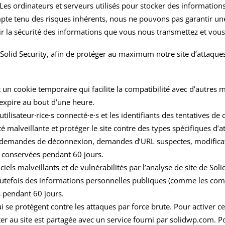
Les ordinateurs et serveurs utilisés pour stocker des informatio
pte tenu des risques inhérents, nous ne pouvons pas garantir une
 la sécurité des informations que vous nous transmettez et vous l
é Solid Security, afin de protéger au maximum notre site d’attaque
t un cookie temporaire qui facilite la compatibilité avec d’autre
expire au bout d’une heure.
 utilisateur·rice·s connecté·e·s et les identifiants des tentatives d
ité malveillante et protéger le site contre des types spécifiques d
, demandes de déconnexion, demandes d’URL suspectes, modificati
 conservées pendant 60 jours.
iciels malveillants et de vulnérabilités par l’analyse de site de S
outefois des informations personnelles publiques (comme les comm
s pendant 60 jours.
qui se protègent contre les attaques par force brute. Pour activer ce
ter au site est partagée avec un service fourni par solidwp.com. Po