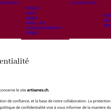
S RÉGIONS
L’ASSOCIATION
GENÈVE
VAUD
NOT
VALAIS
LES
TROIS-LACS
NOU
SUISSE ALÉMANIQUE
TESSIN
entialité
concerne le site
artisanes.ch
.
ion de confiance, et la base de notre collaboration. La protectio
olitique de confidentialité vise à vous informer de la manière don