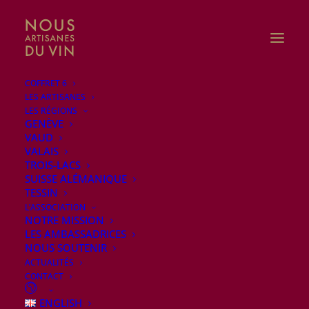
COFFRET 6
LES ARTISANES
LES RÉGIONS
GENÈVE
VAUD
Partez à la découverte de
VALAIS
TROIS-LACS
la Suisse avec notre
SUISSE ALÉMANIQUE
Coffret 6!
TESSIN
L’ASSOCIATION
NOTRE MISSION
LES AMBASSADRICES
DÉCOUVRIR LE COFFRET
NOUS SOUTENIR
ACTUALITÉS
CONTACT
ENGLISH