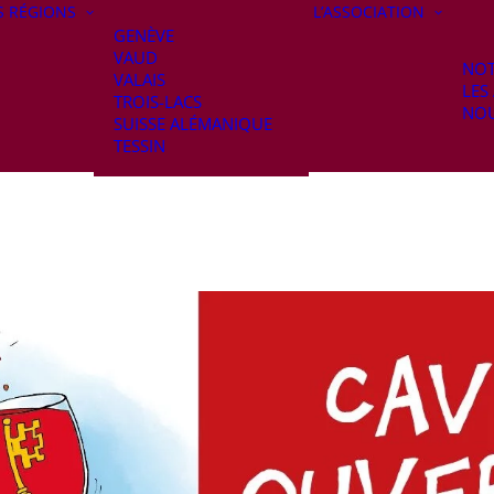
S RÉGIONS
L’ASSOCIATION
GENÈVE
VAUD
NOT
VALAIS
LES
TROIS-LACS
NOU
SUISSE ALÉMANIQUE
TESSIN