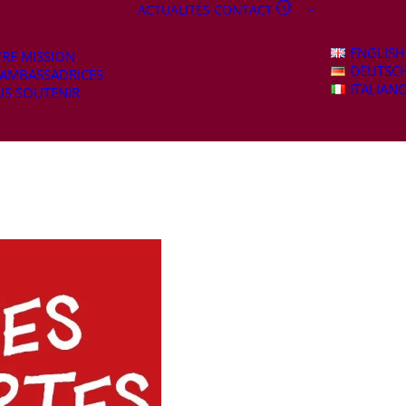
ACTUALITÉS
CONTACT
ENGLISH
RE MISSION
DEUTSC
 AMBASSADRICES
ITALIAN
S SOUTENIR