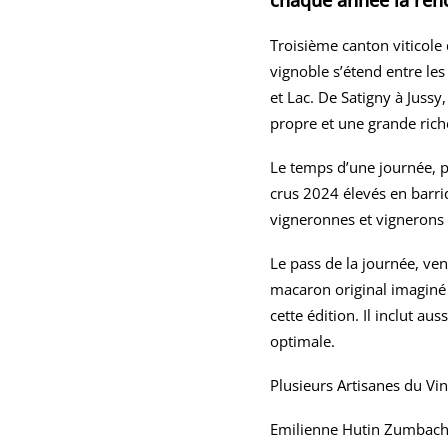
chaque année la renc
Troisième canton viticole 
vignoble s’étend entre le
et Lac. De Satigny à Juss
propre et une grande rich
Le temps d’une journée, p
crus 2024 élevés en barriq
vigneronnes et vignerons 
Le pass de la journée, ve
macaron original imaginé p
cette édition. Il inclut a
optimale.
Plusieurs Artisanes du Vin
Emilienne Hutin Zumbac