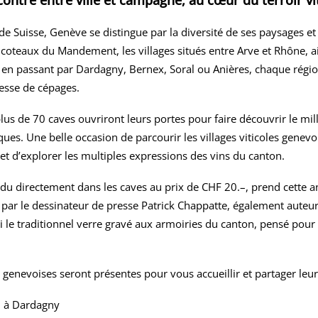
ontre entre ville et campagne, au cœur du terroir vi
de Suisse, Genève se distingue par la diversité de ses paysages et 
s coteaux du Mandement, les villages situés entre Arve et Rhône, a
y, en passant par Dardagny, Bernex, Soral ou Anières, chaque régio
esse de cépages.
lus de 70 caves ouvriront leurs portes pour faire découvrir le mil
ues. Une belle occasion de parcourir les villages viticoles genevo
et d’explorer les multiples expressions des vins du canton.
ndu directement dans les caves au prix de CHF 20.–, prend cette 
ar le dessinateur de presse Patrick Chappatte, également auteur de
ussi le traditionnel verre gravé aux armoiries du canton, pensé pou
 genevoises seront présentes pour vous accueillir et partager leur
h
à Dardagny