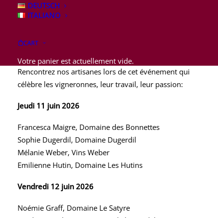
DEUTSCH
ITALIANO
La sixième édition de La Fête des Vigneronnes
revient les 11, 12 et 13 juin 2026 à la Place Alfred
CART
Stucky à Lausanne!
Votre panier est actuellement vide.
Rencontrez nos artisanes lors de cet événement qui
célèbre les
vigneronnes, leur travail, leur passion:
Jeudi 11 juin 2026
Francesca Maigre,
Domaine des Bonnettes
Sophie Dugerdil,
Domaine Dugerdil
Mélanie Weber,
Vins Weber
Emilienne Hutin,
Domaine Les Hutins
Vendredi 12 juin 2026
Noémie Graff,
Domaine Le Satyre