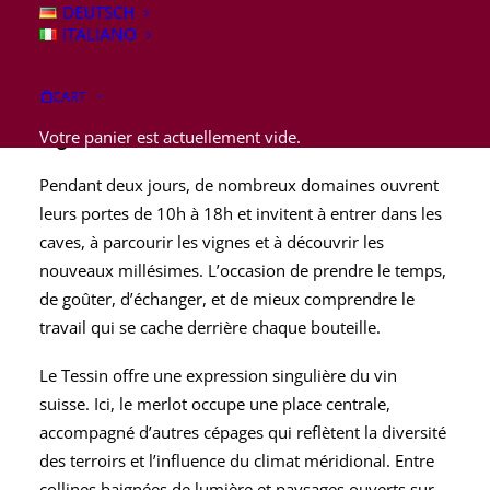
DEUTSCH
ITALIANO
Les 16 et 17 mai 2026, le Tessin vous accueille
pour un week-end de découvertes au cœur de
CART
ses vignobles, entre Lugano et Mendrisio, dans la
Votre panier est actuellement vide.
région du Sottoceneri.
Pendant deux jours, de nombreux domaines ouvrent
leurs portes de 10h à 18h et invitent à entrer dans les
caves, à parcourir les vignes et à découvrir les
nouveaux millésimes. L’occasion de prendre le temps,
de goûter, d’échanger, et de mieux comprendre le
travail qui se cache derrière chaque bouteille.
Le Tessin offre une expression singulière du vin
suisse. Ici, le merlot occupe une place centrale,
accompagné d’autres cépages qui reflètent la diversité
des terroirs et l’influence du climat méridional. Entre
collines baignées de lumière et paysages ouverts sur